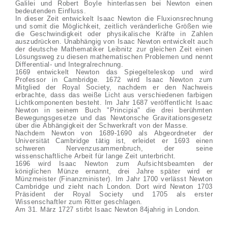
Galilei und Robert Boyle hinterlassen bei Newton einen
bedeutenden Einfluss.
In dieser Zeit entwickelt Isaac Newton die Fluxionsrechnung
und somit die Möglichkeit, zeitlich veränderliche Größen wie
die Geschwindigkeit oder physikalische Kräfte in Zahlen
auszudrücken. Unabhängig von Isaac Newton entwickelt auch
der deutsche Mathematiker Leibnitz zur gleichen Zeit einen
Lösungsweg zu diesen mathematischen Problemen und nennt
Differential- und Integralrechnung.
1669 entwickelt Newton das Spiegelteleskop und wird
Professor in Cambridge. 1672 wird Isaac Newton zum
Mitglied der Royal Society, nachdem er den Nachweis
erbrachte, dass das weiße Licht aus verschiedenen farbigen
Lichtkomponenten besteht. Im Jahr 1687 veröffentlicht Isaac
Newton in seinem Buch "Principia" die drei berühmten
Bewegungsgesetze und das Newtonsche Gravitationsgesetz
über die Abhängigkeit der Schwerkraft von der Masse.
Nachdem Newton von 1689-1690 als Abgeordneter der
Universität Cambridge tätig ist, erleidet er 1693 einen
schweren Nervenzusammenbruch, der seine
wissenschaftliche Arbeit für lange Zeit unterbricht.
1696 wird Isaac Newton zum Aufsichtsbeamten der
königlichen Münze ernannt, drei Jahre später wird er
Münzmeister (Finanzminister). Im Jahr 1700 verlässt Newton
Cambridge und zieht nach London. Dort wird Newton 1703
Präsident der Royal Society und 1705 als erster
Wissenschaftler zum Ritter geschlagen.
Am 31. März 1727 stirbt Isaac Newton 84jahrig in London.